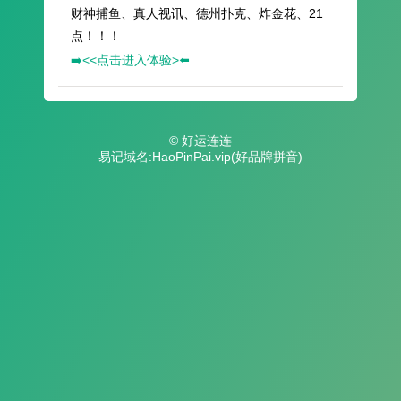
财神捕鱼、真人视讯、德州扑克、炸金花、21
点！！！
➡️<<点击进入体验>⬅️
© 好运连连
易记域名:HaoPinPai.vip(好品牌拼音)